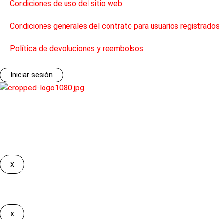
Condiciones de uso del sitio web
Condiciones generales del contrato para usuarios registrado
Política de devoluciones y reembolsos
Información
Iniciar sesión
Todos los derechos reservados. ©2026, Taxi SP Digital S.L.U.
Debes iniciar sesión para tener acceso
x
Lo sentimos
Solamente puedes solicitar servicios de las licitaciones de tu pr
x