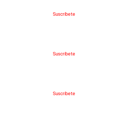
eden configurar alertas
Suscríbete
den solicitar servicios
Suscríbete
en ver el historial de una licitación
Suscríbete
eden agregar licitaciones a Favoritas