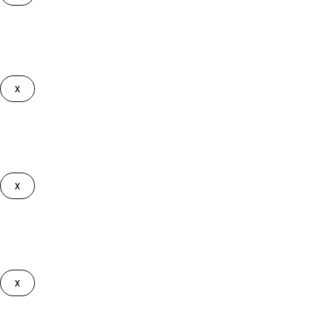
Debes editar la comarca en tu Zona de interés
Los suscriptores al
Plan Gran Licitador
deben tener marcada la
x
Debes editar la comarca en tu Zona de interés
Los sucriptores al
Plan Líder Comarcal
no pueden tener marcad
x
Debes ser Gran Licitador para tener acceso
Solamente los usuarios suscritos al
Plan Gran Licitador
pueden
x
Debes ser suscriptor para tener acceso