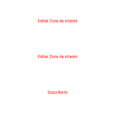
 opción «Todas las comarcas» en su Zona de interés
Editar Zona de interés
a la opción «Todas las comarcas» en su Zona de interés
Editar Zona de interés
 adquirir créditos con descuento
Suscríbete