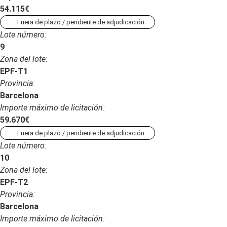
54.115€
Fuera de plazo / pendiente de adjudicación
Lote número:
9
Zona del lote:
EPF-T1
Provincia:
Barcelona
Importe máximo de licitación:
59.670€
Fuera de plazo / pendiente de adjudicación
Lote número:
10
Zona del lote:
EPF-T2
Provincia:
Barcelona
Importe máximo de licitación: