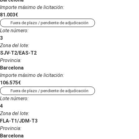
Importe máximo de licitación:
81.003€
Fuera de plazo / pendiente de adjudicación
Lote número:
3
Zona del lote:
SJV-T2/EAS-T2
Provincia:
Barcelona
Importe máximo de licitación:
106.575€
Fuera de plazo / pendiente de adjudicación
Lote número:
4
Zona del lote:
FLA-T1/JDM-T3
Provincia:
Barcelona