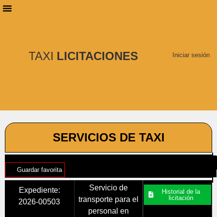
PLANES DE SUSCRIPCIÓN
BUSCAR LICITACIONES
TAXI
LICITACIONES
Iniciar sesión
SERVICIOS DE TAXI
Guardar favorita
Servicio de
Expediente:
Historial de la
licitación
transporte para el
2026-00503
personal en