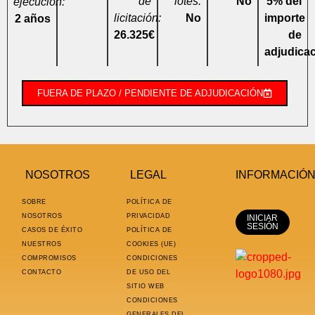
de
lotes:
No
5% del
ejecución:
licitación:
No
importe
2 años
26.325€
de
adjudica
FUERA DE PLAZO / PENDIENTE DE ADJUDICACIÓN
NOSOTROS
LEGAL
INFORMACIÓ
SOBRE
POLÍTICA DE
NOSOTROS
PRIVACIDAD
INICIAR
SESIÓN
CASOS DE ÉXITO
POLÍTICA DE
NUESTROS
COOKIES (UE)
COMPROMISOS
CONDICIONES
CONTACTO
DE USO DEL
SITIO WEB
CONDICIONES
GENERALES DEL