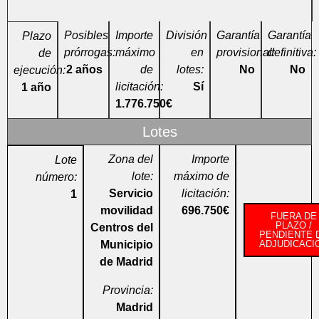
Posibles
Importe
División
Garantía
Garantía
Plazo
prórrogas:
máximo
en
provisional:
definitiva:
de
2 años
de
lotes:
No
No
ejecución:
licitación:
Sí
1 año
1.776.750€
Lotes
Zona del
Importe
Lote
lote:
máximo de
número:
Servicio
licitación:
1
movilidad
696.750€
FUERA DE
PLAZO /
Centros del
PENDIENTE 
Municipio
ADJUDICACI
de Madrid
Provincia:
Madrid