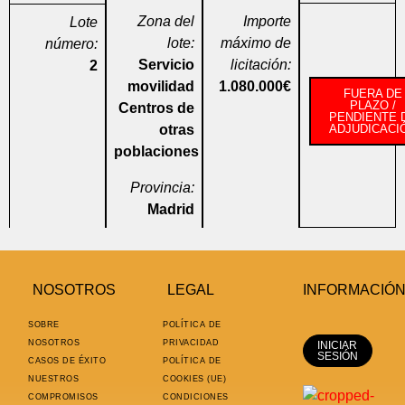
Zona del
Importe
Lote
lote:
máximo de
número:
Servicio
licitación:
2
movilidad
1.080.000€
FUERA DE
PLAZO /
Centros de
PENDIENTE 
otras
ADJUDICACI
poblaciones
Provincia:
Madrid
NOSOTROS
LEGAL
INFORMACIÓ
SOBRE
POLÍTICA DE
NOSOTROS
PRIVACIDAD
INICIAR
SESIÓN
CASOS DE ÉXITO
POLÍTICA DE
NUESTROS
COOKIES (UE)
COMPROMISOS
CONDICIONES