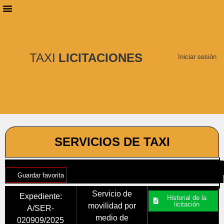
PLANES DE SUSCRIPCIÓN
BUSCAR LICITACIONES
TAXI
LICITACIONES
Iniciar sesión
SERVICIOS DE TAXI
Guardar favorita
Servicio de
Expediente:
Historial de la
licitación
movilidad por
A/SER-
medio de
020909/2025