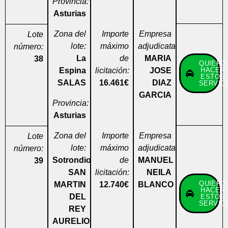
Provincia:
Asturias
Zona del
Importe
Empresa
Lote
lote:
máximo
adjudicataria:
número:
La
de
MARIA
38
QUIERO
Espina
licitación:
JOSE
HACER
ESTOS
SALAS
16.461€
DIAZ
SERVIC
GARCIA
Provincia:
Asturias
Zona del
Importe
Empresa
Lote
lote:
máximo
adjudicataria:
número:
Sotrondio
de
MANUEL
39
SAN
licitación:
NEILA
QUIERO
MARTIN
12.740€
BLANCO
HACER
DEL
ESTOS
SERVIC
REY
AURELIO