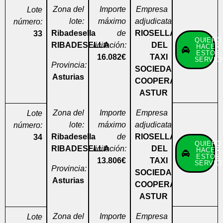
Zona del
Importe
Empresa
Lote
lote:
máximo
adjudicataria:
número:
Ribadesella
de
RIOSELLANA
33
QUIERO
RIBADESELLA
licitación:
DEL
HACER
ESTOS
16.082€
TAXI
SERVIC
Provincia:
SOCIEDAD
Asturias
COOPERATIVA
ASTUR
Zona del
Importe
Empresa
Lote
lote:
máximo
adjudicataria:
número:
Ribadesella
de
RIOSELLANA
34
QUIERO
RIBADESELLA
licitación:
DEL
HACER
ESTOS
13.806€
TAXI
SERVIC
Provincia:
SOCIEDAD
Asturias
COOPERATIVA
ASTUR
Zona del
Importe
Empresa
Lote