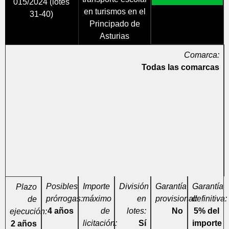
015/2024 (lotes
en turismos en el
31-40)
Principado de
Asturias
Comarca:
Todas las comarcas
Posibles
Importe
División
Garantía
Garantía
Plazo
prórrogas:
máximo
en
provisional:
definitiva:
de
4 años
de
lotes:
No
5% del
ejecución:
licitación:
Sí
importe
2 años