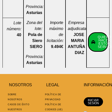
Provincia:
Asturias
Zona del
Importe
Empresa
Lote
lote:
máximo
adjudicataria:
número:
Pola de
de
JOSE
40
QUIERO
Siero
licitación:
MARIA
HACER
ESTOS
SIERO
9.494€
ANTUÑA
SERVIC
DIAZ
Provincia:
Asturias
NOSOTROS
LEGAL
INFORMACIÓ
SOBRE
POLÍTICA DE
NOSOTROS
PRIVACIDAD
INICIAR
SESIÓN
CASOS DE ÉXITO
POLÍTICA DE
NUESTROS
COOKIES (UE)