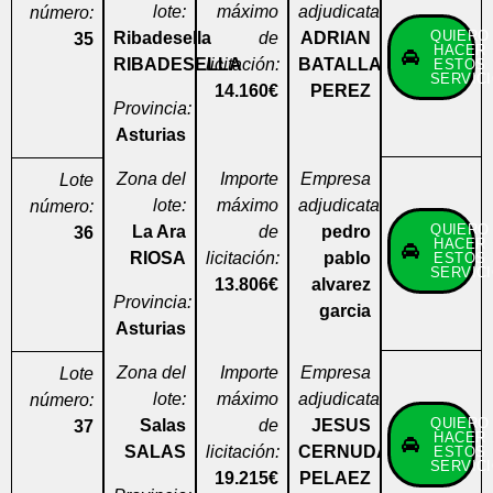
lote:
máximo
adjudicataria:
número:
QUIERO
Ribadesella
de
ADRIAN
35
HACER
RIBADESELLA
licitación:
BATALLA
ESTOS
SERVIC
14.160€
PEREZ
Provincia:
Asturias
Zona del
Importe
Empresa
Lote
lote:
máximo
adjudicataria:
número:
QUIERO
La Ara
de
pedro
36
HACER
RIOSA
licitación:
pablo
ESTOS
SERVIC
13.806€
alvarez
Provincia:
garcia
Asturias
Zona del
Importe
Empresa
Lote
lote:
máximo
adjudicataria:
número:
QUIERO
Salas
de
JESUS
37
HACER
SALAS
licitación:
CERNUDA
ESTOS
SERVIC
19.215€
PELAEZ