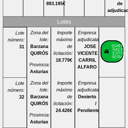
893.195€
de
adjudica
Lotes
Zona del
Importe
Empresa
Lote
lote:
máximo
adjudicataria:
número:
QUIERO
Barzana
de
JOSE
31
HACER
QUIRÓS
licitación:
VICENTE
ESTOS
SERVIC
18.779€
CARRIL
Provincia:
ALFARO
Asturias
Zona del
Importe
Empresa
Lote
lote:
máximo
adjudicataria:
número:
Barzana
de
Desierto
32
QUIRÓS
licitación:
/
24.426€
Pendiente
Provincia:
Asturias