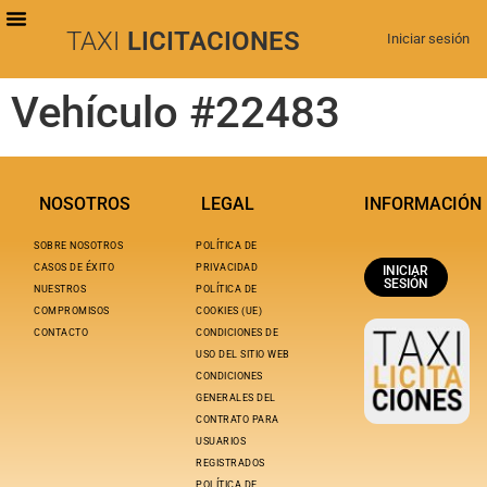
TAXI
LICITACIONES
Iniciar sesión
PLANES DE SUSCRIPCIÓN
BUSCAR LICITACIONES
Vehículo #22483
NOSOTROS
LEGAL
INFORMACIÓN
SOBRE NOSOTROS
POLÍTICA DE
CASOS DE ÉXITO
PRIVACIDAD
INICIAR
SESIÓN
NUESTROS
POLÍTICA DE
COMPROMISOS
COOKIES (UE)
CONTACTO
CONDICIONES DE
USO DEL SITIO WEB
CONDICIONES
GENERALES DEL
CONTRATO PARA
USUARIOS
REGISTRADOS
POLÍTICA DE