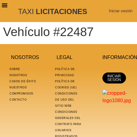
TAXI
LICITACIONES
Iniciar sesión
PLANES DE SUSCRIPCIÓN
BUSCAR LICITACIONES
Vehículo #22487
NOSOTROS
LEGAL
INFORMACIÓ
SOBRE
POLÍTICA DE
NOSOTROS
PRIVACIDAD
INICIAR
SESIÓN
CASOS DE ÉXITO
POLÍTICA DE
NUESTROS
COOKIES (UE)
COMPROMISOS
CONDICIONES
CONTACTO
DE USO DEL
SITIO WEB
CONDICIONES
GENERALES DEL
CONTRATO PARA
USUARIOS
REGISTRADOS