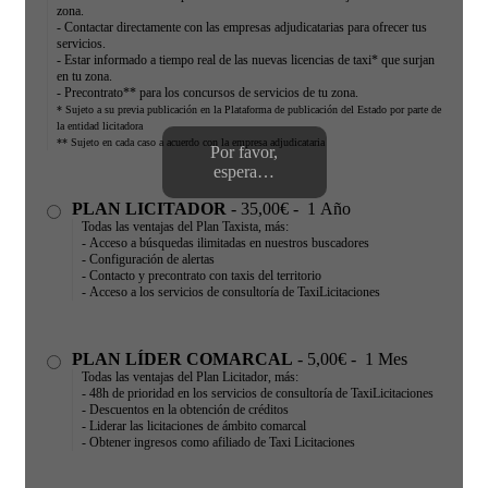
zona.
- Contactar directamente con las empresas adjudicatarias para ofrecer tus
servicios.
- Estar informado a tiempo real de las nuevas licencias de taxi* que surjan
en tu zona.
- Precontrato** para los concursos de servicios de tu zona.
* Sujeto a su previa publicación en la Plataforma de publicación del Estado por parte de
la entidad licitadora
** Sujeto en cada caso a acuerdo con la empresa adjudicataria
Por favor,
espera…
PLAN LICITADOR
-
35,00€
-
1 Año
Todas las ventajas del Plan Taxista, más:
- Acceso a búsquedas ilimitadas en nuestros buscadores
- Configuración de alertas
- Contacto y precontrato con taxis del territorio
- Acceso a los servicios de consultoría de TaxiLicitaciones
PLAN LÍDER COMARCAL
-
5,00€
-
1 Mes
Todas las ventajas del Plan Licitador, más:
- 48h de prioridad en los servicios de consultoría de TaxiLicitaciones
- Descuentos en la obtención de créditos
- Liderar las licitaciones de ámbito comarcal
- Obtener ingresos como afiliado de Taxi Licitaciones