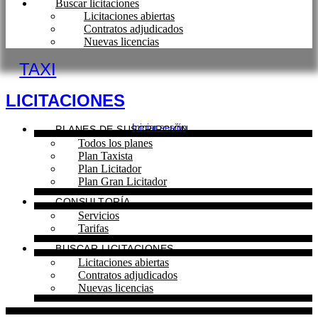
Buscar licitaciones
Licitaciones abiertas
Contratos adjudicados
Nuevas licencias
TAXI
LICITACIONES
Iniciar sesión
PLANES DE SUSCRIPCIÓN
Todos los planes
Plan Taxista
Plan Licitador
Plan Gran Licitador
CONSULTORÍA
Servicios
Tarifas
BUSCAR LICITACIONES
Licitaciones abiertas
Contratos adjudicados
Nuevas licencias