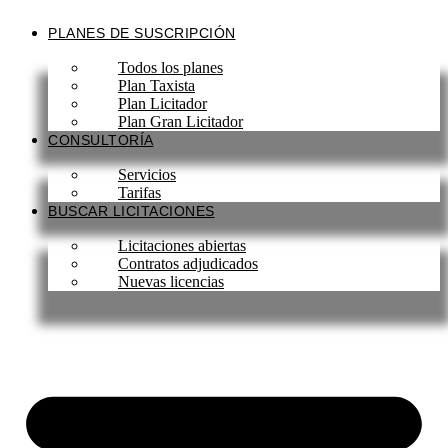
Ir
al
PLANES DE SUSCRIPCIÓN
contenido
Todos los planes
Plan Taxista
Plan Licitador
Plan Gran Licitador
CONSULTORÍA
Servicios
Tarifas
BUSCAR LICITACIONES
Licitaciones abiertas
Contratos adjudicados
Nuevas licencias