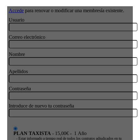
Accede
para renovar o modificar una membresía existente.
Usuario
Correo electrónico
Nombre
Apellidos
Contraseña
Introduce de nuevo tu contraseña
PLAN TAXISTA
-
15,00€
-
1 Año
- Estar informado a tiempo real de todos los contratos adjudicados en tu