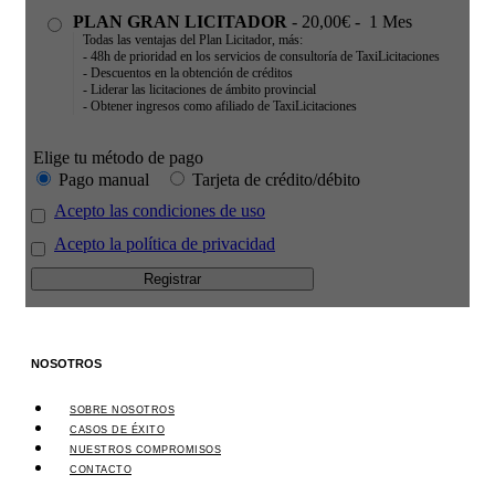
PLAN GRAN LICITADOR
-
20,00€
-
1 Mes
Todas las ventajas del Plan Licitador, más:
- 48h de prioridad en los servicios de consultoría de TaxiLicitaciones
- Descuentos en la obtención de créditos
- Liderar las licitaciones de ámbito provincial
- Obtener ingresos como afiliado de TaxiLicitaciones
Elige tu método de pago
Pago manual
Tarjeta de crédito/débito
Acepto las condiciones de uso
Acepto la política de privacidad
NOSOTROS
SOBRE NOSOTROS
CASOS DE ÉXITO
NUESTROS COMPROMISOS
CONTACTO