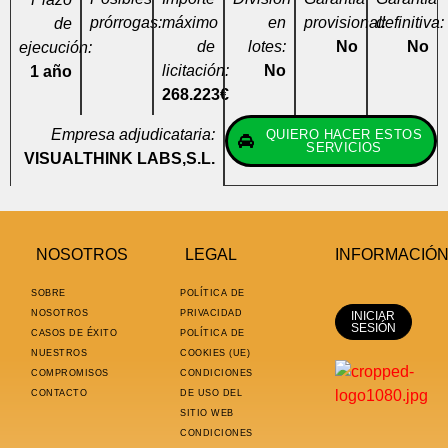
prórrogas:
máximo
en
provisional:
definitiva:
de
de
lotes:
No
No
ejecución:
licitación:
No
1 año
268.223€
Empresa adjudicataria:
QUIERO HACER ESTOS
SERVICIOS
VISUALTHINK LABS,S.L.
NOSOTROS
LEGAL
INFORMACIÓ
SOBRE
POLÍTICA DE
NOSOTROS
PRIVACIDAD
INICIAR
SESIÓN
CASOS DE ÉXITO
POLÍTICA DE
NUESTROS
COOKIES (UE)
COMPROMISOS
CONDICIONES
CONTACTO
DE USO DEL
SITIO WEB
CONDICIONES