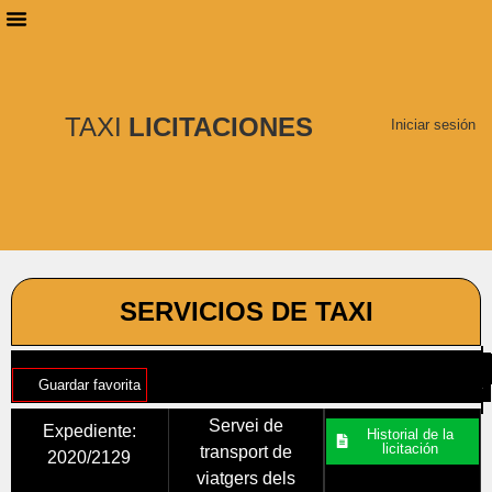
PLANES DE SUSCRIPCIÓN
BUSCAR LICITACIONES
TAXI
LICITACIONES
Iniciar sesión
SERVICIOS DE TAXI
Guardar favorita
Servei de
Expediente:
Historial de la
licitación
transport de
2020/2129
viatgers dels