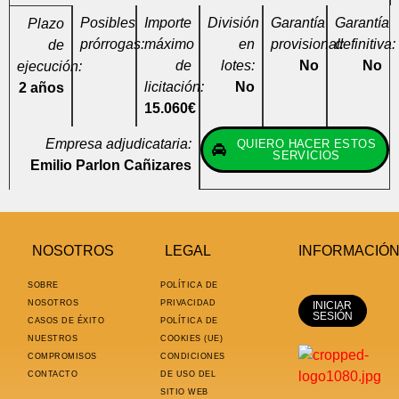
Posibles
Importe
División
Garantía
Garantía
Plazo
prórrogas:
máximo
en
provisional:
definitiva:
de
de
lotes:
No
No
ejecución:
licitación:
No
2 años
15.060€
Empresa adjudicataria:
QUIERO HACER ESTOS
SERVICIOS
Emilio Parlon Cañizares
NOSOTROS
LEGAL
INFORMACIÓ
SOBRE
POLÍTICA DE
NOSOTROS
PRIVACIDAD
INICIAR
SESIÓN
CASOS DE ÉXITO
POLÍTICA DE
NUESTROS
COOKIES (UE)
COMPROMISOS
CONDICIONES
CONTACTO
DE USO DEL
SITIO WEB