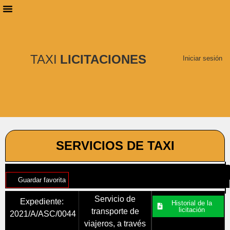
PLANES DE SUSCRIPCIÓN
BUSCAR LICITACIONES
TAXI
LICITACIONES
Iniciar sesión
SERVICIOS DE TAXI
Guardar favorita
Servicio de
Expediente:
Historial de la
licitación
transporte de
2021/A/ASC/0044
viajeros, a través