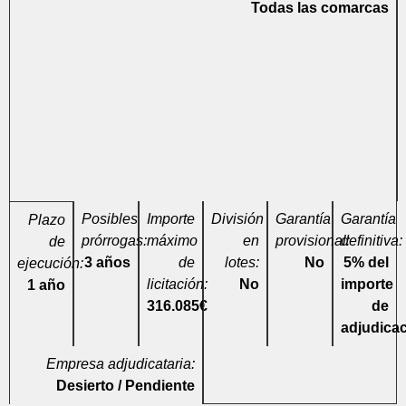
Todas las comarcas
Posibles
Importe
División
Garantía
Garantía
Plazo
prórrogas:
máximo
en
provisional:
definitiva:
de
3 años
de
lotes:
No
5% del
ejecución:
licitación:
No
importe
1 año
316.085€
de
adjudica
Empresa adjudicataria:
Desierto / Pendiente