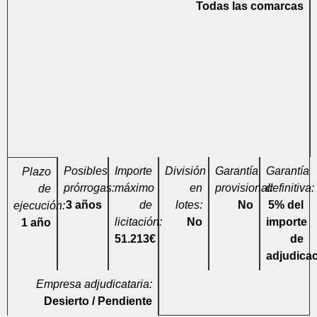
Todas las comarcas
Posibles
Importe
División
Garantía
Garantía
Plazo
prórrogas:
máximo
en
provisional:
definitiva:
de
3 años
de
lotes:
No
5% del
ejecución:
licitación:
No
importe
1 año
51.213€
de
adjudica
Empresa adjudicataria:
Desierto / Pendiente