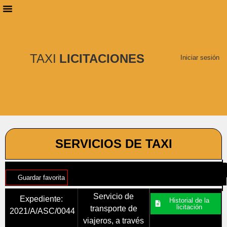
PLANES DE SUSCRIPCIÓN
BUSCAR LICITACIONES
TAXI
LICITACIONES
Iniciar sesión
SERVICIOS DE TAXI
Guardar favorita
Servicio de
Expediente:
Historial de la
licitación
transporte de
2021/A/ASC/0044
viajeros, a través