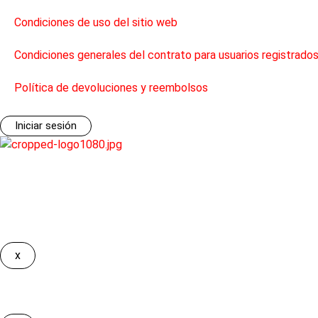
Condiciones de uso del sitio web
Condiciones generales del contrato para usuarios registrado
Política de devoluciones y reembolsos
Información
Iniciar sesión
Todos los derechos reservados. ©2026, Taxi SP Digital S.L.U.
Debes iniciar sesión para tener acceso
x
Lo sentimos
Solamente puedes solicitar servicios de las licitaciones de tu pr