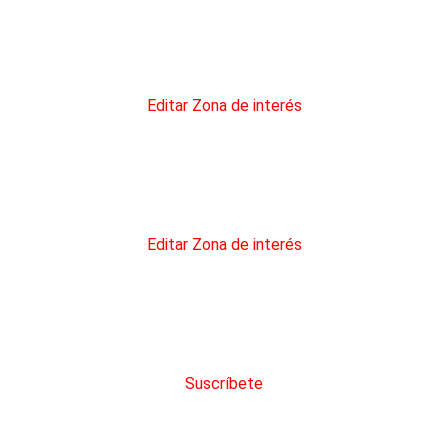
 opción «Todas las comarcas» en su Zona de interés
Editar Zona de interés
a la opción «Todas las comarcas» en su Zona de interés
Editar Zona de interés
 adquirir créditos con descuento
Suscríbete