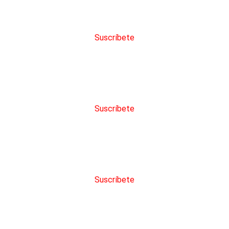
eden configurar alertas
Suscríbete
den solicitar servicios
Suscríbete
en ver el historial de una licitación
Suscríbete