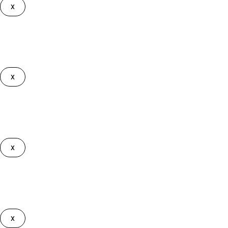
x
Debes editar la comarca en tu Zona de interés
Los suscriptores al
Plan Gran Licitador
deben tener marcada la
x
Debes editar la comarca en tu Zona de interés
Los sucriptores al
Plan Líder Comarcal
no pueden tener marcad
x
Debes ser Gran Licitador para tener acceso
Solamente los usuarios suscritos al
Plan Gran Licitador
pueden
x