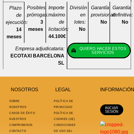
Posibles
Importe
División
Garantía
Garantía
Plazo
prórrogas:
máximo
en
provisional:
definitiva:
de
3
de
lotes:
No
No
ejecución:
meses
licitación:
No
14
44.100€
meses
Empresa adjudicataria:
QUIERO HACER ESTOS
SERVICIOS
ECOTAXI BARCELONA
SL
NOSOTROS
LEGAL
INFORMACIÓ
SOBRE
POLÍTICA DE
NOSOTROS
PRIVACIDAD
INICIAR
SESIÓN
CASOS DE ÉXITO
POLÍTICA DE
NUESTROS
COOKIES (UE)
COMPROMISOS
CONDICIONES
CONTACTO
DE USO DEL