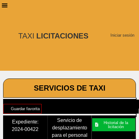
PLANES DE SUSCRIPCIÓN
BUSCAR LICITACIONES
TAXI
LICITACIONES
Iniciar sesión
SERVICIOS DE TAXI
Guardar favorita
Servicio de
Expediente:
Historial de la
licitación
desplazamiento
2024-00422
para el personal