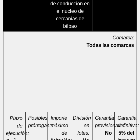
de conduccion en
el nucleo de
cercanias de
bilbao
Comarca:
Todas las comarcas
Posibles
Importe
División
Garantía
Garantía
Plazo
prórrogas:
máximo
en
provisional:
definitiva:
de
de
lotes:
No
5% del
ejecución: