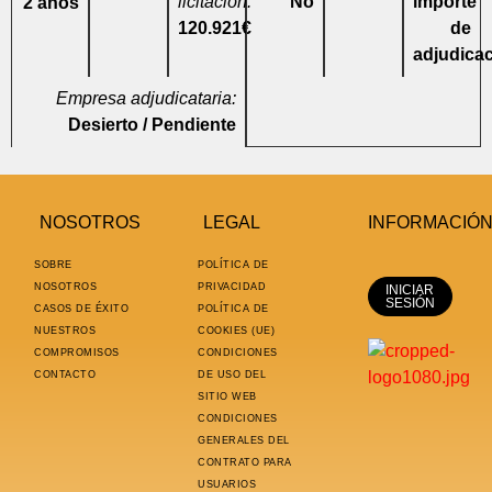
licitación:
No
importe
2 años
120.921€
de
adjudica
Empresa adjudicataria:
Desierto / Pendiente
NOSOTROS
LEGAL
INFORMACIÓ
SOBRE
POLÍTICA DE
NOSOTROS
PRIVACIDAD
INICIAR
SESIÓN
CASOS DE ÉXITO
POLÍTICA DE
NUESTROS
COOKIES (UE)
COMPROMISOS
CONDICIONES
CONTACTO
DE USO DEL
SITIO WEB
CONDICIONES
GENERALES DEL
CONTRATO PARA
USUARIOS