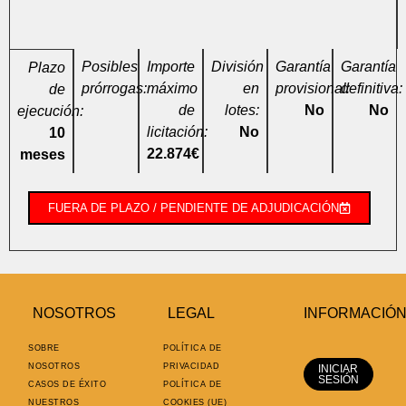
Posibles
Importe
División
Garantía
Garantía
Plazo
prórrogas:
máximo
en
provisional:
definitiva:
de
de
lotes:
No
No
ejecución:
licitación:
No
10
22.874€
meses
FUERA DE PLAZO / PENDIENTE DE ADJUDICACIÓN
NOSOTROS
LEGAL
INFORMACIÓ
SOBRE
POLÍTICA DE
NOSOTROS
PRIVACIDAD
INICIAR
SESIÓN
CASOS DE ÉXITO
POLÍTICA DE
NUESTROS
COOKIES (UE)