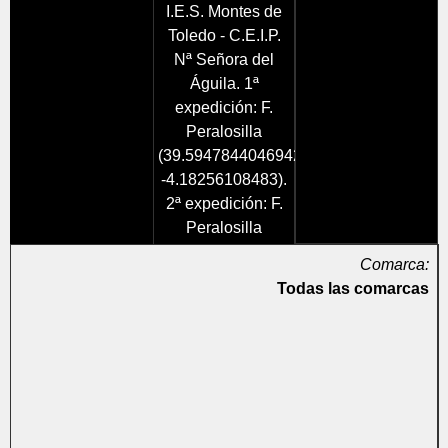
I.E.S. Montes de
Toledo - C.E.I.P.
Nª Señora del
Águila. 1ª
expedición: F.
Peralosilla
(39.59478440469425,
-4.18256108483).
2ª expedición: F.
Peralosilla
Comarca:
Todas las comarcas