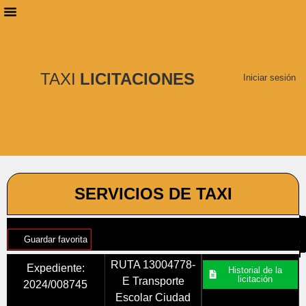
PLANES DE SUSCRIPCIÓN
BUSCAR LICITACIONES
TAXI
LICITACIONES
Iniciar sesión
SERVICIOS DE TAXI
Guardar favorita
RUTA 13004778-
Expediente:
Historial de la
licitación
E Transporte
2024/008745
Escolar Ciudad