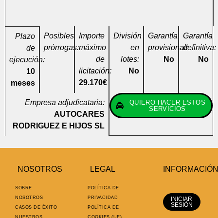
Posibles
Importe
División
Garantía
Garantía
Plazo
prórrogas:
máximo
en
provisional:
definitiva:
de
de
lotes:
No
No
ejecución:
licitación:
No
10
29.170€
meses
Empresa adjudicataria:
QUIERO HACER ESTOS
SERVICIOS
AUTOCARES
RODRIGUEZ E HIJOS SL
NOSOTROS
LEGAL
INFORMACIÓ
SOBRE
POLÍTICA DE
NOSOTROS
PRIVACIDAD
INICIAR
SESIÓN
CASOS DE ÉXITO
POLÍTICA DE
NUESTROS
COOKIES (UE)