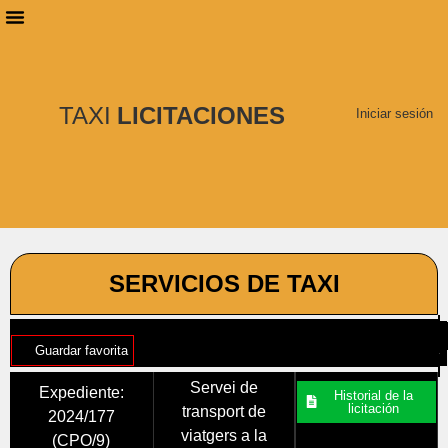
PLANES DE SUSCRIPCIÓN
BUSCAR LICITACIONES
TAXI
LICITACIONES
Iniciar sesión
SERVICIOS DE TAXI
Guardar favorita
Servei de
Expediente:
Historial de la
licitación
transport de
2024/177
viatgers a la
(CPO/9)