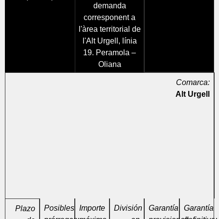
demanda
corresponent a
l'àrea territorial de
l'Alt Urgell, línia
19. Peramola –
Oliana
Comarca:
Alt Urgell
Posibles
Importe
División
Garantía
Garantía
Plazo