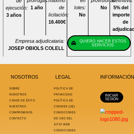
prórrogas:
máximo
en
provisional:
definitiva:
de
1 año
de
lotes:
No
5% del
ejecución:
licitación:
No
importe
3 años
16.400€
de
adjudica
Empresa adjudicataria:
QUIERO HACER ESTOS
SERVICIOS
JOSEP OBIOLS COLELL
NOSOTROS
LEGAL
INFORMACIÓ
SOBRE
POLÍTICA DE
NOSOTROS
PRIVACIDAD
INICIAR
SESIÓN
CASOS DE ÉXITO
POLÍTICA DE
NUESTROS
COOKIES (UE)
COMPROMISOS
CONDICIONES
CONTACTO
DE USO DEL
SITIO WEB
CONDICIONES