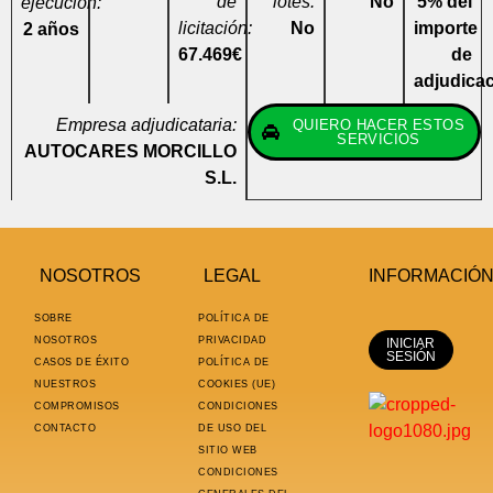
de
lotes:
No
5% del
ejecución:
licitación:
No
importe
2 años
67.469€
de
adjudica
Empresa adjudicataria:
QUIERO HACER ESTOS
SERVICIOS
AUTOCARES MORCILLO
S.L.
NOSOTROS
LEGAL
INFORMACIÓ
SOBRE
POLÍTICA DE
NOSOTROS
PRIVACIDAD
INICIAR
SESIÓN
CASOS DE ÉXITO
POLÍTICA DE
NUESTROS
COOKIES (UE)
COMPROMISOS
CONDICIONES
CONTACTO
DE USO DEL
SITIO WEB
CONDICIONES