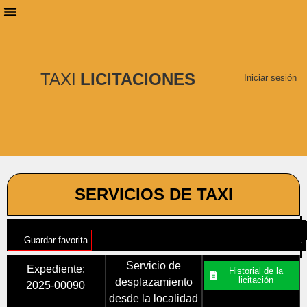
PLANES DE SUSCRIPCIÓN
BUSCAR LICITACIONES
TAXI
LICITACIONES
Iniciar sesión
SERVICIOS DE TAXI
Guardar favorita
Servicio de
Expediente:
Historial de la
licitación
desplazamiento
2025-00090
desde la localidad