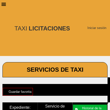
PLANES DE SUSCRIPCIÓN
BUSCAR LICITACIONES
TAXI
LICITACIONES
Iniciar sesión
SERVICIOS DE TAXI
Guardar favorita
Servicio de
Expediente:
Historial de la