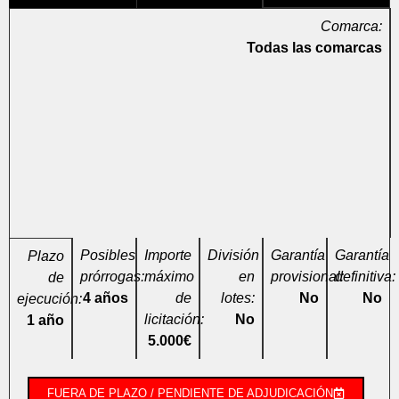
Comarca:
Todas las comarcas
Posibles
Importe
División
Garantía
Garantía
Plazo
prórrogas:
máximo
en
provisional:
definitiva:
de
4 años
de
lotes:
No
No
ejecución:
licitación:
No
1 año
5.000€
FUERA DE PLAZO / PENDIENTE DE ADJUDICACIÓN