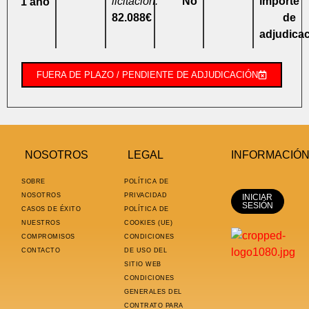
licitación:
No
importe
1 año
82.088€
de
adjudica
FUERA DE PLAZO / PENDIENTE DE ADJUDICACIÓN
NOSOTROS
LEGAL
INFORMACIÓ
SOBRE
POLÍTICA DE
NOSOTROS
PRIVACIDAD
INICIAR
SESIÓN
CASOS DE ÉXITO
POLÍTICA DE
NUESTROS
COOKIES (UE)
COMPROMISOS
CONDICIONES
CONTACTO
DE USO DEL
SITIO WEB
CONDICIONES
GENERALES DEL
CONTRATO PARA