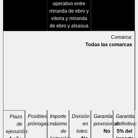
operativo entre
miranda de ebro y
vitoria y miranda
de ebro y alsasua
Comarca:
Todas las comarcas
Posibles
Importe
División
Garantía
Garantía
Plazo
prórrogas:
máximo
en
provisional:
definitiva:
de
de
lotes:
No
5% del
ejecución: