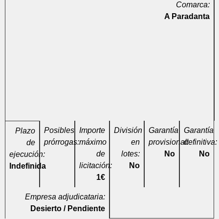
Comarca:
A Paradanta
Posibles
Importe
División
Garantía
Garantía
Plazo
prórrogas:
máximo
en
provisional:
definitiva:
de
de
lotes:
No
No
ejecución:
licitación:
No
Indefinida
1€
Empresa adjudicataria:
Desierto / Pendiente