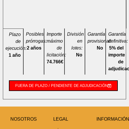
Posibles
Importe
División
Garantía
Garantía
Plazo
prórrogas:
máximo
en
provisional:
definitiva:
de
2 años
de
lotes:
No
5% del
ejecución:
licitación:
No
importe
1 año
74.766€
de
adjudica
FUERA DE PLAZO / PENDIENTE DE ADJUDICACIÓN
NOSOTROS
LEGAL
INFORMACIÓ