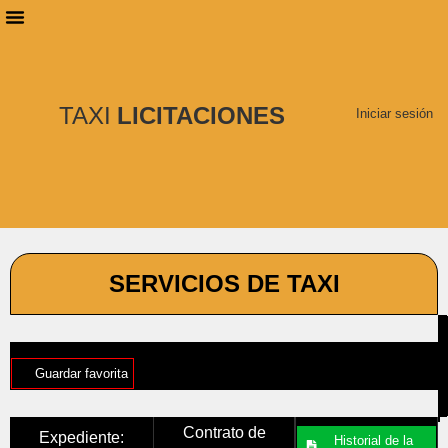
PLANES DE SUSCRIPCIÓN
BUSCAR LICITACIONES
TAXI
LICITACIONES
Iniciar sesión
SERVICIOS DE TAXI
Guardar favorita
Contrato de
Expediente:
Historial de la