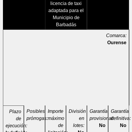
licencia de taxi
adaptada para el
Municipio de
Barbadás
Comarca:
Ourense
Posibles
Importe
División
Garantía
Garantía
Plazo
prórrogas:
máximo
en
provisional:
definitiva:
de
de
lotes:
No
No
ejecución: