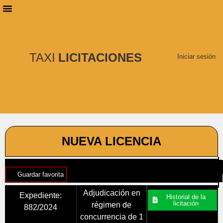
PLANES DE SUSCRIPCIÓN
BUSCAR LICITACIONES
TAXI
LICITACIONES
Iniciar sesión
NUEVA LICENCIA
Guardar favorita
Adjudicación en
Expediente:
Historial de la
licitación
régimen de
882/2024
concurrencia de 1