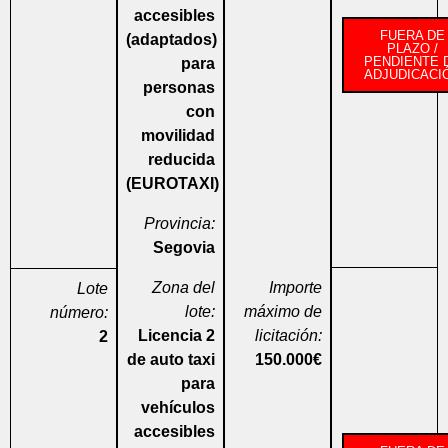
accesibles
FUERA DE
(adaptados)
PLAZO /
PENDIENTE 
para
ADJUDICACI
personas
con
movilidad
reducida
(EUROTAXI)
Provincia:
Segovia
Zona del
Importe
Lote
lote:
máximo de
número:
Licencia 2
licitación:
2
de auto taxi
150.000€
para
vehículos
accesibles