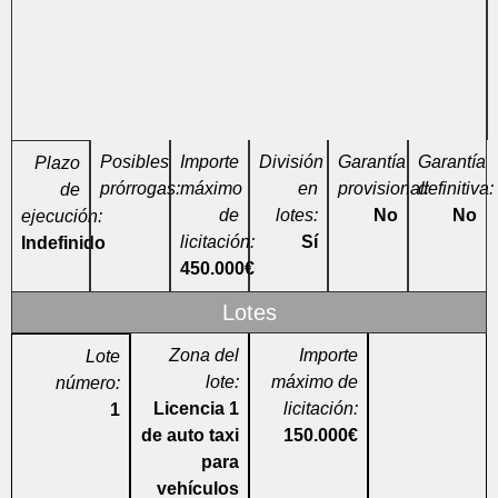
Posibles
Importe
División
Garantía
Garantía
Plazo
prórrogas:
máximo
en
provisional:
definitiva:
de
de
lotes:
No
No
ejecución:
licitación:
Sí
Indefinido
450.000€
Lotes
Zona del
Importe
Lote
lote:
máximo de
número:
Licencia 1
licitación:
1
de auto taxi
150.000€
para
vehículos