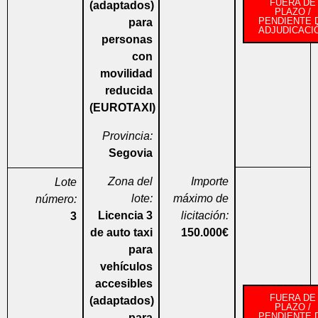
FUERA DE
(adaptados)
PLAZO /
PENDIENTE 
para
ADJUDICACI
personas
con
movilidad
reducida
(EUROTAXI)
Provincia:
Segovia
Zona del
Importe
Lote
lote:
máximo de
número:
Licencia 3
licitación:
3
de auto taxi
150.000€
para
vehículos
accesibles
FUERA DE
(adaptados)
PLAZO /
PENDIENTE 
para