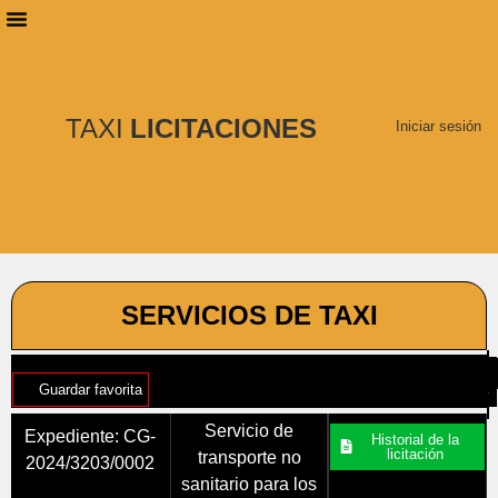
PLANES DE SUSCRIPCIÓN
BUSCAR LICITACIONES
TAXI
LICITACIONES
Iniciar sesión
SERVICIOS DE TAXI
Guardar favorita
Servicio de
Expediente: CG-
Historial de la
licitación
transporte no
2024/3203/0002
sanitario para los