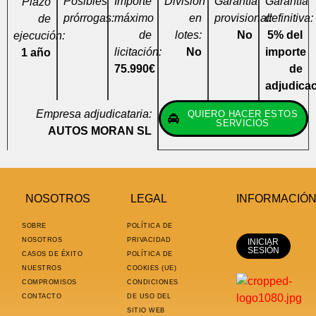
Posibles
Importe
División
Garantía
Garantía
Plazo
prórrogas:
máximo
en
provisional:
definitiva:
de
de
lotes:
No
5% del
ejecución:
licitación:
No
importe
1 año
75.990€
de
adjudica
Empresa adjudicataria:
QUIERO HACER ESTOS
SERVICIOS
AUTOS MORAN SL
NOSOTROS
LEGAL
INFORMACIÓ
SOBRE
POLÍTICA DE
NOSOTROS
PRIVACIDAD
INICIAR
SESIÓN
CASOS DE ÉXITO
POLÍTICA DE
NUESTROS
COOKIES (UE)
COMPROMISOS
CONDICIONES
CONTACTO
DE USO DEL
SITIO WEB