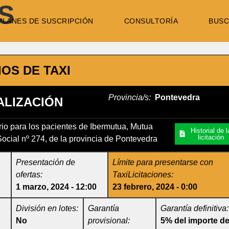
S
PLANES DE SUSCRIPCIÓN
CONSULTORÍA
BUSC
IOS DE TAXI
Provincia/s:
Pontevedra
LIZACIÓN
ario para los pacientes de Ibermutua, Mutua
Historial de l
licitación
cial nº 274, de la provincia de Pontevedra
Presentación de
Límite para presentarse con
ofertas:
TaxiLicitaciones:
1 marzo, 2024 - 12:00
23 febrero, 2024 - 0:00
División en lotes:
Garantía
Garantía definitiva:
No
provisional:
5% del importe d