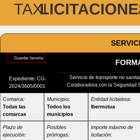
TAXI
LICITACIONE
SERVIC
Guardar favorita
FORMA
Servicio de transporte no sanit
Expediente: CG-
Colaboradora con la Seguridad So
2024/3605/0001
Comarca:
Municipio:
Entidad licitadora:
Todas las
Todos los
Ibermutua
comarcas
municipios
Plazo de
Posibles
Importe máximo de
ejecución:
prórrogas:
licitación: