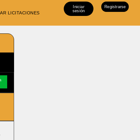
Iniciar
Registrarse
sesión
AR LICITACIONES
a
e