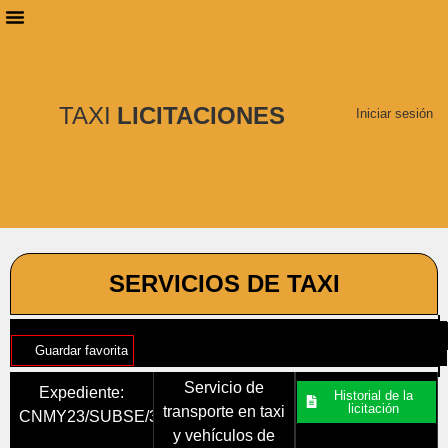
PLANES DE SUSCRIPCIÓN
BUSCAR LICITACIONES
TAXI
LICITACIONES
Iniciar sesión
SERVICIOS DE TAXI
Guardar favorita
Servicio de
Expediente:
Historial de la
licitación
transporte en taxi
CNMY23/SUBSE/32
y vehículos de