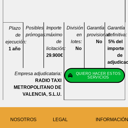
Posibles
Importe
División
Garantía
Garantía
Plazo
prórrogas:
máximo
en
provisional:
definitiva:
de
de
lotes:
No
5% del
ejecución:
licitación:
No
importe
1 año
29.900€
de
adjudica
Empresa adjudicataria:
QUIERO HACER ESTOS
SERVICIOS
RADIO TAXI
METROPOLITANO DE
VALENCIA, S.L.U.
NOSOTROS
LEGAL
INFORMACIÓ