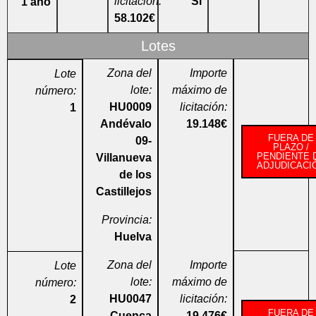
licitación:
Sí
1 año
58.102€
Lotes
Zona del
Importe
Lote
lote:
máximo de
número:
HU0009
licitación:
1
Andévalo
19.148€
FUERA DE
09-
PLAZO /
PENDIENTE 
Villanueva
ADJUDICACI
de los
Castillejos
Provincia:
Huelva
Zona del
Importe
Lote
lote:
máximo de
número:
HU0047
licitación:
2
FUERA DE
Cuenca
19.476€