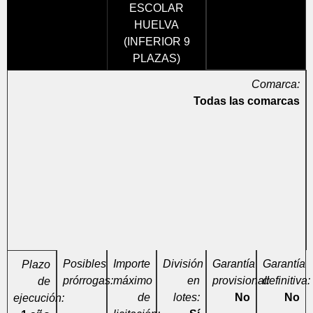
ESCOLAR
HUELVA
(INFERIOR 9
PLAZAS)
Comarca:
Todas las comarcas
Posibles
Importe
División
Garantía
Garantía
Plazo
prórrogas:
máximo
en
provisional:
definitiva:
de
de
lotes:
No
No
ejecución: