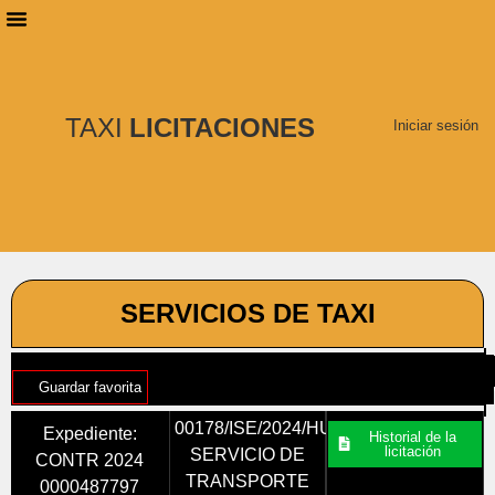
PLANES DE SUSCRIPCIÓN
BUSCAR LICITACIONES
TAXI
LICITACIONES
Iniciar sesión
SERVICIOS DE TAXI
Guardar favorita
00178/ISE/2024/HU
Expediente:
Historial de la
licitación
SERVICIO DE
CONTR 2024
TRANSPORTE
0000487797