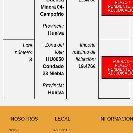
PLAZO /
PENDIENTE 
Minera 04-
ADJUDICACI
Campofrío
Provincia:
Huelva
Zona del
Importe
Lote
lote:
máximo de
número:
HU0050
licitación:
3
FUERA DE
PLAZO /
Condado
19.476€
PENDIENTE 
23-Niebla
ADJUDICACI
Provincia:
Huelva
NOSOTROS
LEGAL
INFORMACIÓ
SOBRE
POLÍTICA DE