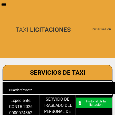
TAXI
LICITACIONES
Iniciar sesión
SERVICIOS DE TAXI
Guardar favorita
SERVICIO DE
Expediente:
Historial de la
licitación
TRASLADO DEL
CONTR 2026
PERSONAL DE
0000074362