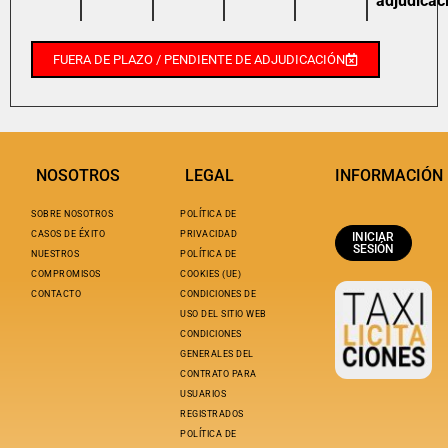
adjudicac
FUERA DE PLAZO / PENDIENTE DE ADJUDICACIÓN
NOSOTROS
LEGAL
INFORMACIÓN
SOBRE NOSOTROS
POLÍTICA DE
CASOS DE ÉXITO
PRIVACIDAD
INICIAR
SESIÓN
NUESTROS
POLÍTICA DE
COMPROMISOS
COOKIES (UE)
CONTACTO
CONDICIONES DE
USO DEL SITIO WEB
CONDICIONES
GENERALES DEL
CONTRATO PARA
USUARIOS
REGISTRADOS
POLÍTICA DE