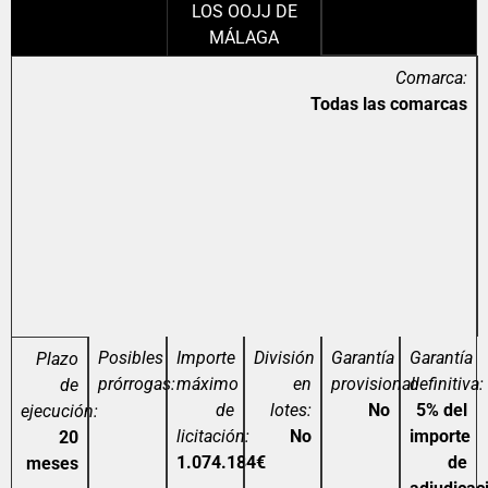
LOS OOJJ DE
MÁLAGA
Comarca:
Todas las comarcas
Posibles
Importe
División
Garantía
Garantía
Plazo
prórrogas:
máximo
en
provisional:
definitiva:
de
de
lotes:
No
5% del
ejecución:
licitación:
No
importe
20
1.074.184€
de
meses