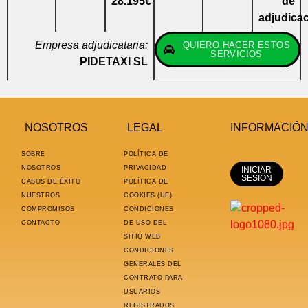
28.195€
de
adjudica
Empresa adjudicataria:
QUIERO HACER ESTOS
SERVICIOS
PIDETAXI SL
NOSOTROS
LEGAL
INFORMACIÓ
SOBRE
POLÍTICA DE
NOSOTROS
PRIVACIDAD
INICIAR
SESIÓN
CASOS DE ÉXITO
POLÍTICA DE
NUESTROS
COOKIES (UE)
COMPROMISOS
CONDICIONES
CONTACTO
DE USO DEL
SITIO WEB
CONDICIONES
GENERALES DEL
CONTRATO PARA
USUARIOS
REGISTRADOS