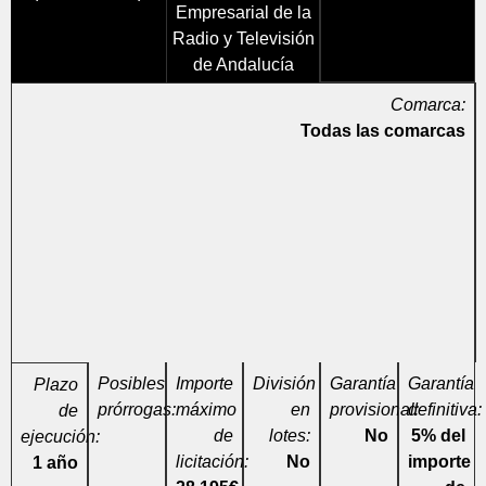
Empresarial de la
Radio y Televisión
de Andalucía
Comarca:
Todas las comarcas
Posibles
Importe
División
Garantía
Garantía
Plazo
prórrogas:
máximo
en
provisional:
definitiva:
de
de
lotes:
No
5% del
ejecución:
licitación:
No
importe
1 año