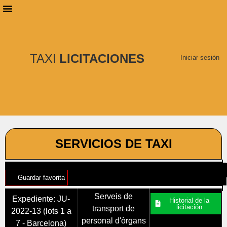
PLANES DE SUSCRIPCIÓN
BUSCAR LICITACIONES
TAXI
LICITACIONES
Iniciar sesión
SERVICIOS DE TAXI
Guardar favorita
Serveis de
Expediente: JU-
Historial de la
licitación
transport de
2022-13 (lots 1 a
personal d'òrgans
7 - Barcelona)