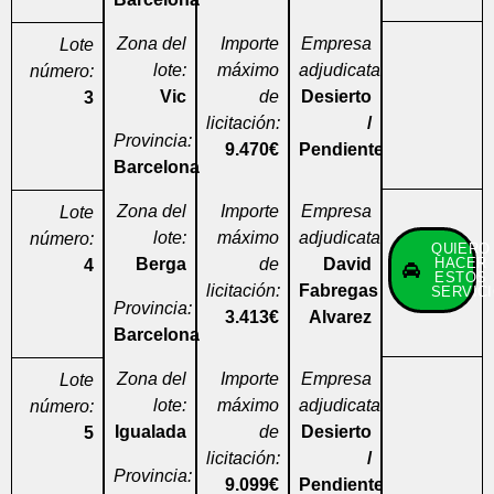
Zona del
Importe
Empresa
Lote
lote:
máximo
adjudicataria:
número:
Vic
de
Desierto
3
licitación:
/
Provincia:
9.470€
Pendiente
Barcelona
Zona del
Importe
Empresa
Lote
lote:
máximo
adjudicataria:
número:
QUIERO
Berga
de
David
HACER
4
ESTOS
licitación:
Fabregas
SERVIC
Provincia:
3.413€
Alvarez
Barcelona
Zona del
Importe
Empresa
Lote
lote:
máximo
adjudicataria:
número:
Igualada
de
Desierto
5
licitación:
/
Provincia:
9.099€
Pendiente