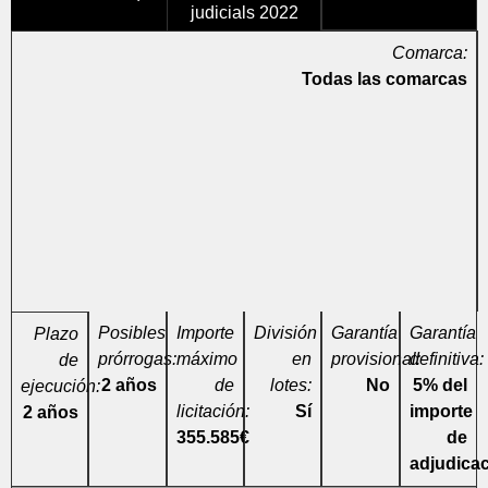
judicials 2022
Comarca:
Todas las comarcas
Posibles
Importe
División
Garantía
Garantía
Plazo
prórrogas:
máximo
en
provisional:
definitiva:
de
2 años
de
lotes:
No
5% del
ejecución:
licitación:
Sí
importe
2 años
355.585€
de
adjudica