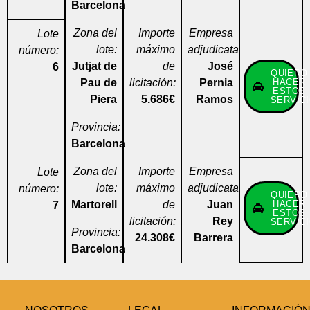
Barcelona
Zona del
Importe
Empresa
Lote
lote:
máximo
adjudicataria:
número:
Jutjat de
de
José
6
QUIERO
Pau de
licitación:
Pernia
HACER
ESTOS
Piera
5.686€
Ramos
SERVIC
Provincia:
Barcelona
Zona del
Importe
Empresa
Lote
lote:
máximo
adjudicataria:
número:
QUIERO
Martorell
de
Juan
HACER
7
ESTOS
licitación:
Rey
SERVIC
Provincia:
24.308€
Barrera
Barcelona