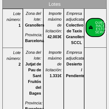
Lotes
Zona del
Importe
Empresa
Lote
lote:
máximo
adjudicataria:
número:
QUIERO
Granollers
de
Colectivo
1
HACER
ESTOS
licitación:
de Taxis
SERVIC
Provincia:
42.003€
Granollers,
Barcelona
SCCL
Zona del
Importe
Empresa
Lote
lote:
máximo
adjudicataria:
número:
Jutjat de
de
Desierto
2
Pau de
licitación:
/
Sant
1.331€
Pendiente
Fruitós
del
Bages
Provincia:
Barcelona