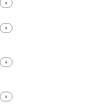
x
Lo sentimos
Solamente puedes solicitar servicios de las licitaciones de tu pr
x
Debes editar la comarca en tu Zona de interés
Los suscriptores al
Plan Gran Licitador
deben tener marcada la
x
Debes editar la comarca en tu Zona de interés
Los sucriptores al
Plan Líder Comarcal
no pueden tener marcad
x
Debes ser Gran Licitador para tener acceso
Solamente los usuarios suscritos al
Plan Gran Licitador
pueden