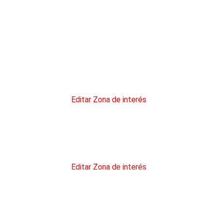
ovincia
 opción «Todas las comarcas» en su Zona de interés
Editar Zona de interés
a la opción «Todas las comarcas» en su Zona de interés
Editar Zona de interés
 adquirir créditos con descuento