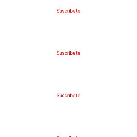
Suscríbete
eden configurar alertas
Suscríbete
den solicitar servicios
Suscríbete
en ver el historial de una licitación