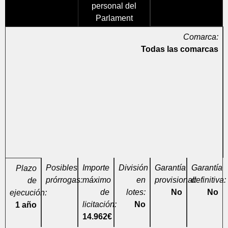
personal del
Parlament
Comarca:
Todas las comarcas
Posibles
Importe
División
Garantía
Garantía
Plazo
prórrogas:
máximo
en
provisional:
definitiva:
de
de
lotes:
No
No
ejecución:
licitación:
No
1 año
14.962€