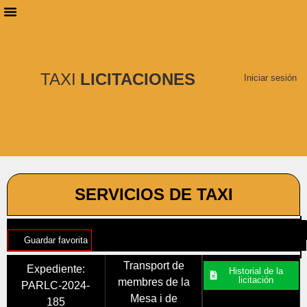
PLANES DE SUSCRIPCIÓN
BUSCAR LICITACIONES
TAXI
LICITACIONES
Iniciar sesión
SERVICIOS DE TAXI
Guardar favorita
Transport de
Expediente:
Historial de la
licitación
membres de la
PARLC-2024-
Mesa i de
185