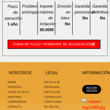
Posibles
Importe
División
Garantía
Garantía
Plazo
prórrogas:
máximo
en
provisional:
definitiva:
de
de
lotes:
No
No
ejecución:
licitación:
No
1 año
90.000€
FUERA DE PLAZO / PENDIENTE DE ADJUDICACIÓN
NOSOTROS
LEGAL
INFORMACIÓ
SOBRE
POLÍTICA DE
NOSOTROS
PRIVACIDAD
INICIAR
SESIÓN
CASOS DE ÉXITO
POLÍTICA DE
NUESTROS
COOKIES (UE)
COMPROMISOS
CONDICIONES
CONTACTO
DE USO DEL