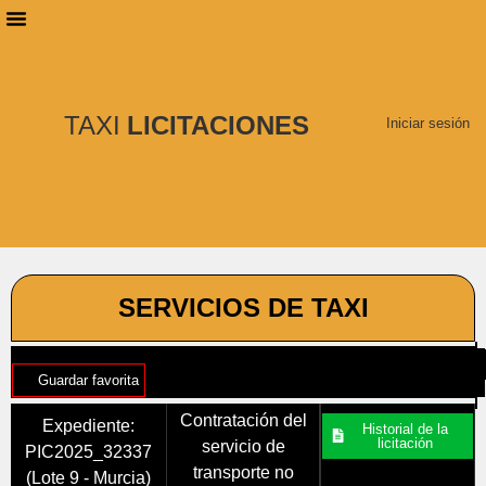
PLANES DE SUSCRIPCIÓN
BUSCAR LICITACIONES
TAXI
LICITACIONES
Iniciar sesión
SERVICIOS DE TAXI
Guardar favorita
Contratación del
Expediente:
Historial de la
licitación
servicio de
PIC2025_32337
transporte no
(Lote 9 - Murcia)