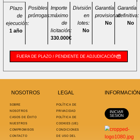
Posibles
Importe
División
Garantía
Garantía
Plazo
prórrogas:
máximo
en
provisional:
definitiva:
de
de
lotes:
No
No
ejecución:
licitación:
No
1 año
330.000€
FUERA DE PLAZO / PENDIENTE DE ADJUDICACIÓN
NOSOTROS
LEGAL
INFORMACIÓ
SOBRE
POLÍTICA DE
NOSOTROS
PRIVACIDAD
INICIAR
SESIÓN
CASOS DE ÉXITO
POLÍTICA DE
NUESTROS
COOKIES (UE)
COMPROMISOS
CONDICIONES
CONTACTO
DE USO DEL