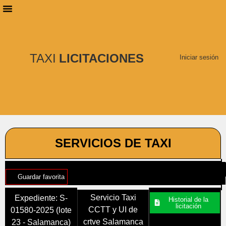
PLANES DE SUSCRIPCIÓN
BUSCAR LICITACIONES
TAXI
LICITACIONES
Iniciar sesión
SERVICIOS DE TAXI
Guardar favorita
Servicio Taxi
Expediente: S-
Historial de la
licitación
CCTT y UI de
01580-2025 (lote
crtve Salamanca
23 - Salamanca)