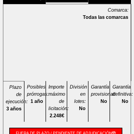
Comarca:
Todas las comarcas
Posibles
Importe
División
Garantía
Garantía
Plazo
prórrogas:
máximo
en
provisional:
definitiva:
de
1 año
de
lotes:
No
No
ejecución:
licitación:
No
3 años
2.248€
FUERA DE PLAZO / PENDIENTE DE ADJUDICACIÓN