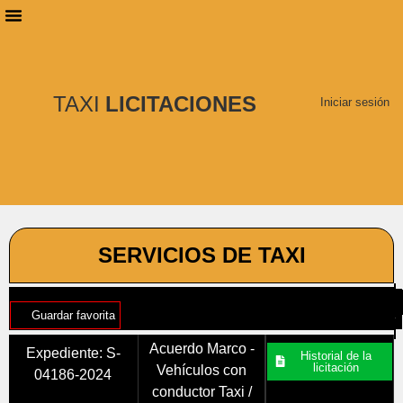
PLANES DE SUSCRIPCIÓN
BUSCAR LICITACIONES
TAXI
LICITACIONES
Iniciar sesión
SERVICIOS DE TAXI
Guardar favorita
Acuerdo Marco -
Expediente: S-
Historial de la
licitación
Vehículos con
04186-2024
conductor Taxi /