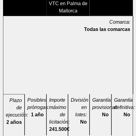
VTC en Palma de
Mallorca
Comarca:
Todas las comarcas
Posibles
Importe
División
Garantía
Garantía
Plazo
prórrogas:
máximo
en
provisional:
definitiva:
de
1 año
de
lotes:
No
No
ejecución:
licitación:
No
2 años
241.500€