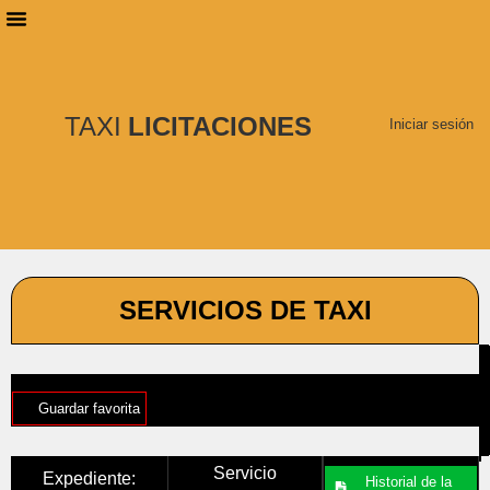
PLANES DE SUSCRIPCIÓN
BUSCAR LICITACIONES
TAXI
LICITACIONES
Iniciar sesión
SERVICIOS DE TAXI
Guardar favorita
Servicio
Expediente:
Historial de la