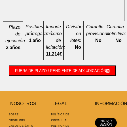
Posibles
Importe
División
Garantía
Garantía
Plazo
prórrogas:
máximo
en
provisional:
definitiva:
de
1 año
de
lotes:
No
No
ejecución:
licitación:
No
2 años
11.214€
FUERA DE PLAZO / PENDIENTE DE ADJUDICACIÓN
NOSOTROS
LEGAL
INFORMACIÓ
SOBRE
POLÍTICA DE
NOSOTROS
PRIVACIDAD
INICIAR
SESIÓN
CASOS DE ÉXITO
POLÍTICA DE