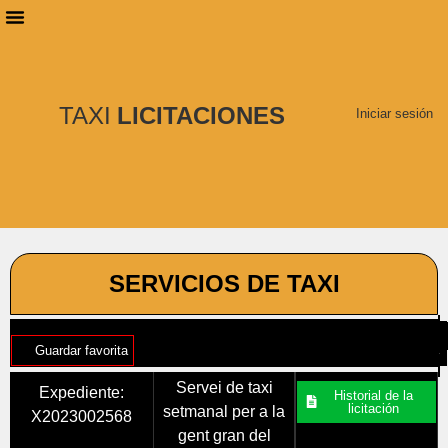
PLANES DE SUSCRIPCIÓN
BUSCAR LICITACIONES
TAXI
LICITACIONES
Iniciar sesión
SERVICIOS DE TAXI
Guardar favorita
Servei de taxi
Expediente:
Historial de la
licitación
setmanal per a la
X2023002568
gent gran del