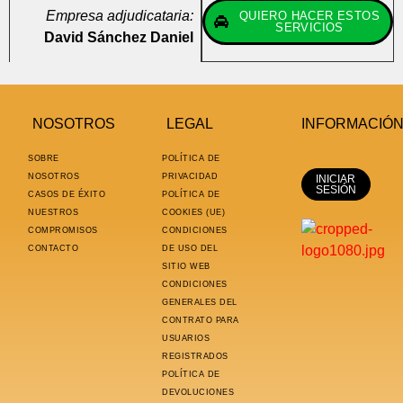
Empresa adjudicataria:
QUIERO HACER ESTOS
SERVICIOS
David Sánchez Daniel
NOSOTROS
LEGAL
INFORMACIÓ
SOBRE
POLÍTICA DE
NOSOTROS
PRIVACIDAD
INICIAR
SESIÓN
CASOS DE ÉXITO
POLÍTICA DE
NUESTROS
COOKIES (UE)
COMPROMISOS
CONDICIONES
CONTACTO
DE USO DEL
SITIO WEB
CONDICIONES
GENERALES DEL
CONTRATO PARA
USUARIOS
REGISTRADOS
POLÍTICA DE
DEVOLUCIONES