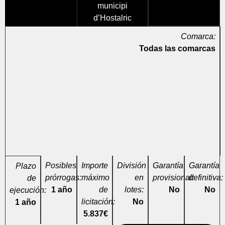
municipi
d’Hostalric
Comarca:
Todas las comarcas
Posibles
Importe
División
Garantía
Garantía
Plazo
prórrogas:
máximo
en
provisional:
definitiva:
de
1 año
de
lotes:
No
No
ejecución:
licitación:
No
1 año
5.837€