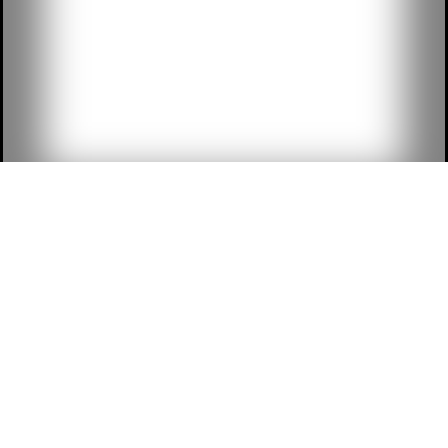
NOSOTROS
LEGAL
INFORMACIÓ
SOBRE
POLÍTICA DE
NOSOTROS
PRIVACIDAD
INICIAR
SESIÓN
CASOS DE ÉXITO
POLÍTICA DE