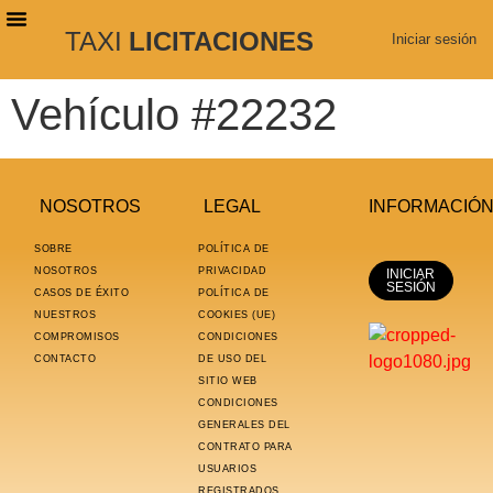
TAXI
LICITACIONES
Iniciar sesión
PLANES DE SUSCRIPCIÓN
BUSCAR LICITACIONES
Vehículo #22232
NOSOTROS
LEGAL
INFORMACIÓ
SOBRE
POLÍTICA DE
NOSOTROS
PRIVACIDAD
INICIAR
SESIÓN
CASOS DE ÉXITO
POLÍTICA DE
NUESTROS
COOKIES (UE)
COMPROMISOS
CONDICIONES
CONTACTO
DE USO DEL
SITIO WEB
CONDICIONES
GENERALES DEL
CONTRATO PARA
USUARIOS
REGISTRADOS