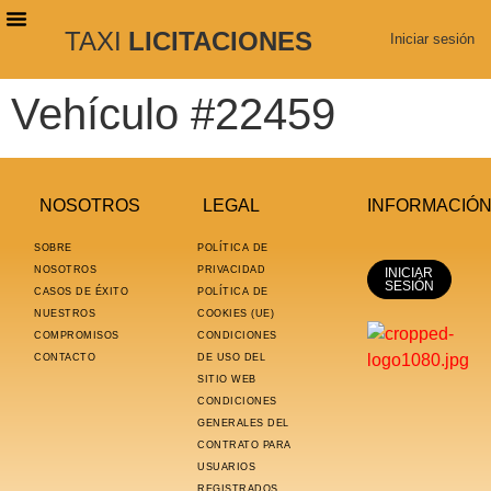
TAXI
LICITACIONES
Iniciar sesión
PLANES DE SUSCRIPCIÓN
BUSCAR LICITACIONES
Vehículo #22459
NOSOTROS
LEGAL
INFORMACIÓ
SOBRE
POLÍTICA DE
NOSOTROS
PRIVACIDAD
INICIAR
SESIÓN
CASOS DE ÉXITO
POLÍTICA DE
NUESTROS
COOKIES (UE)
COMPROMISOS
CONDICIONES
CONTACTO
DE USO DEL
SITIO WEB
CONDICIONES
GENERALES DEL
CONTRATO PARA
USUARIOS
REGISTRADOS